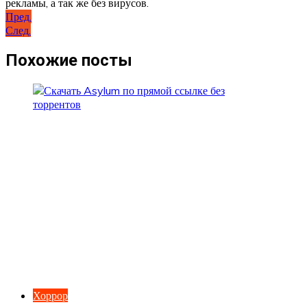
рекламы, а так же без вирусов.
Навигация
Пред.
След.
по
записям
Похожие посты
Хоррор