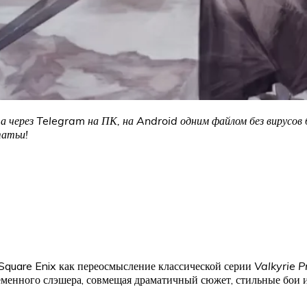
а через Telegram на ПК, на Android одним файлом без вирусов
татьи!
quare Enix как переосмысление классической серии
Valkyrie Pr
менного слэшера, совмещая драматичный сюжет, стильные бои и