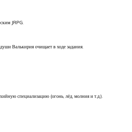
еским JRPG.
души Валькирия очищает в ходе задания.
йную специализацию (огонь, лёд, молния и т.д.).