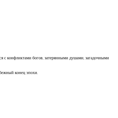
ся с конфликтами богов, затерянными душами, загадочными
збежный конец эпохи.