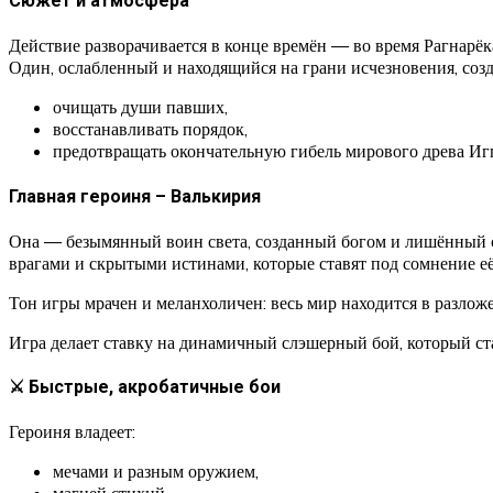
Сюжет и атмосфера
Действие разворачивается в конце времён — во время Рагнарёка
Один, ослабленный и находящийся на грани исчезновения, соз
очищать души павших,
восстанавливать порядок,
предотвращать окончательную гибель мирового древа Игг
Главная героиня – Валькирия
Она — безымянный воин света, созданный богом и лишённый с
врагами и скрытыми истинами, которые ставят под сомнение е
Тон игры мрачен и меланхоличен: весь мир находится в разло
Игра делает ставку на динамичный слэшерный бой, который ст
⚔ Быстрые, акробатичные бои
Героиня владеет:
мечами и разным оружием,