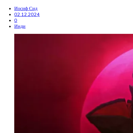
Иосиф Сид
02.12.2024
0
Инди