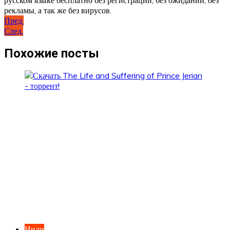
рекламы, а так же без вирусов.
Навигация
Пред.
След.
по
записям
Похожие посты
Инди