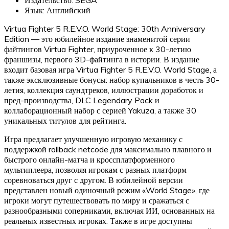
Язык: Английский
Virtua Fighter 5 R.E.V.O. World Stage: 30th Anniversary
Edition — это юбилейное издание знаменитой серии
файтингов Virtua Fighter, приуроченное к 30-летию
франшизы, первого 3D-файтинга в истории. В издание
входит базовая игра Virtua Fighter 5 R.E.V.O. World Stage, а
также эксклюзивные бонусы: набор купальников в честь 30-
летия, коллекция саундтреков, иллюстрации доработок и
пред-производства, DLC Legendary Pack и
коллаборационный набор с серией Yakuza, а также 30
уникальных титулов для рейтинга.
Игра предлагает улучшенную игровую механику с
поддержкой rollback netcode для максимально плавного и
быстрого онлайн-матча и кроссплатформенного
мультиплеера, позволяя игрокам с разных платформ
соревноваться друг с другом. В юбилейной версии
представлен новый одиночный режим «World Stage», где
игроки могут путешествовать по миру и сражаться с
разнообразными соперниками, включая ИИ, основанных на
реальных известных игроках. Также в игре доступны