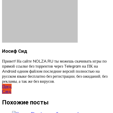
Иосиф Сид
Привет! На сайте NOLZA.RU ты можешь скачивать игры по
прямой ссылке без торрентов через Telegram на ПК на
Android одним файлом последние версий полностью на
русском языке бесплатно без регистрации, без ожиданий, без
рекламы, а так же без вирусов.
Навигация
Пред.
След.
по
записям
Похожие посты