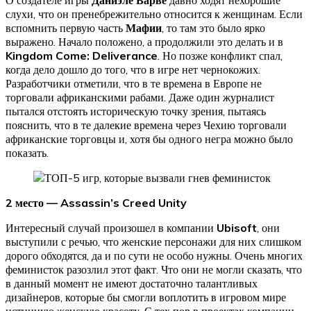
слухи, что он пренебрежительно относится к женщинам. Если
вспомнить первую часть
Мафии
, то там это было ярко
выражено. Начало положено, а продолжили это делать и в
Kingdom Come: Deliverance
. Но позже конфликт спал,
когда дело дошло до того, что в игре нет чернокожих.
Разработчики отметили, что в те времена в Европе не
торговали африканскими рабами. Даже один журналист
пытался отстоять историческую точку зрения, пытаясь
пояснить, что в те далекие времена через Чехию торговали
африканские торговцы и, хотя бы одного негра можно было
показать.
2 место —
Assassin
’
s
Creed
Unity
Интересный случай произошел в компании
Ubisoft
, они
выступили с речью, что женские персонажи для них слишком
дорого обходятся, да и по сути не особо нужны. Очень многих
феминисток разозлил этот факт. Что они не могли сказать, что
в данный момент не имеют достаточно талантливых
дизайнеров, которые бы смогли воплотить в игровом мире
истинную женскую красоту. С тех пор в проектах компании