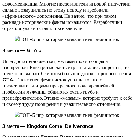
афроамериканца. Многие представители игровой индустрии
сильно возмущались по этому поводу и требовали
«африканского» дополнения. Не важно, что при таком
раскладе исторические факты искажаются. Разработчики
отразили удар и оставили все как есть.
4 место — GTA 5
Игра достаточно жёсткая, местами шокирующая и
изощренная. Еще третью часть игры пытались запретить, но
ничего не вышло. Слишком большие доходы приносит серия
GTA.
Также гнев феминисток упал на то, что с
представительницами прекрасного пола древнейшей
профессии мужчины общаются очень грубо и
пренебрежительно. Этакие «мадамы», которые требуют к себе
и своему труду поощрения и уважительного отношения.
3 место —
Kingdom Come: Deliverance
О создателе игры
Даниэле Варве
давно ходят нехорошие