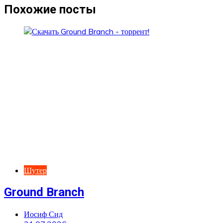
записям
Похожие посты
Шутер
Ground Branch
Иосиф Сид