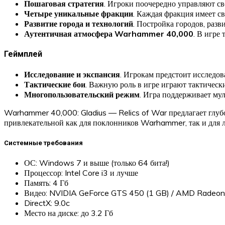
Пошаговая стратегия
. Игроки поочередно управляют св
Четыре уникальные фракции
. Каждая фракция имеет св
Развитие города и технологий
. Постройка городов, раз
Аутентичная атмосфера Warhammer 40,000
. В игре
Геймплей
Исследование и экспансия
. Игрокам предстоит исследов
Тактические бои
. Важную роль в игре играют тактическ
Многопользовательский режим
. Игра поддерживает мул
Warhammer 40,000: Gladius — Relics of War предлагает глубо
привлекательной как для поклонников Warhammer, так и для 
Системные требования
ОС: Windows 7 и выше (только 64 бита!)
Процессор: Intel Core i3 и лучше
Память: 4 Гб
Видео: NVIDIA GeForce GTS 450 (1 GB) / AMD Radeon
DirectX: 9.0c
Место на диске: до 3.2 Гб