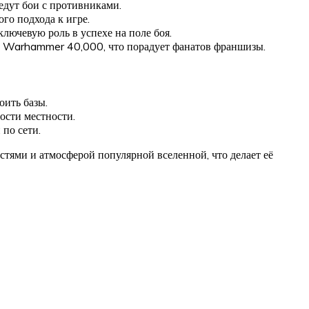
едут бои с противниками.
го подхода к игре.
лючевую роль в успехе на поле боя.
ной Warhammer 40,000, что порадует фанатов франшизы.
оить базы.
ости местности.
 по сети.
тями и атмосферой популярной вселенной, что делает её