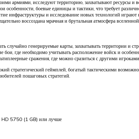
оими армиями, исследуют территорию, захватывают ресурсы и в
ои особенности, боевые единицы и тактики, что требует различно
витие инфраструктуры и исследование новых технологий играют к
 тщательно воссоздана мрачная и брутальная атмосфера вселен
ать случайно генерируемые карты, захватывать территории и стр
ие бои, где необходимо учитывать расположение войск и особенн
ьтиплеерные сражения, где можно сразиться с другими игроками
кий стратегический геймплей, богатый тактическими возможнос
любителей пошаговых стратегий.
 HD 5750 (1 GB) или лучше