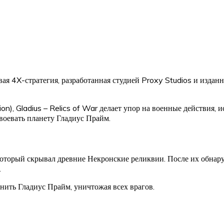
ая 4X-стратегия, разработанная студией Proxy Studios и изданн
tion), Gladius – Relics of War делает упор на военные действия
воевать планету Гладиус Прайм.
оторый скрывал древние Некронские реликвии. После их обнаруж
.
ить Гладиус Прайм, уничтожая всех врагов.