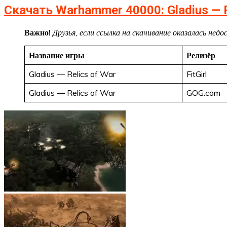
Скачать Warhammer 40000: Gladius — R
Важно!
Друзья, если ссылка на скачивание оказалась не
Название игры
Релизёр
Gladius — Relics of War
FitGirl
Gladius — Relics of War
GOG.com