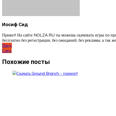
Иосиф Сид
Привет! На сайте NOLZA.RU ты можешь скачивать игры по пря
бесплатно без регистрации, без ожиданий, без рекламы, а так же
Навигация
Пред.
След.
по
записям
Похожие посты