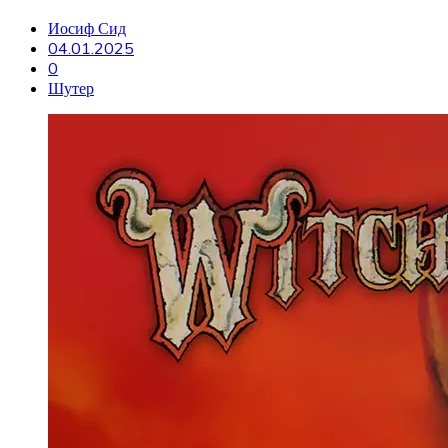
Иосиф Сид
04.01.2025
0
Шутер