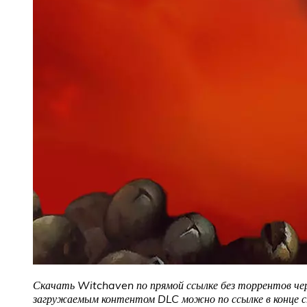
Скачать Witchaven
по прямой ссылке без торрентов че
загружаемым контентом DLC можно по ссылке в конце 