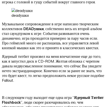
игрока с головой в гущу событий вокруг главного героя.
deadушки
Музыкальное сопровождение в игре написано творческим
коллективов
DEADушки
, собственно весь их второй альбом
стал саундтрэком к игре. События развиваются очень
динамично, игра проходится примерно за пару часов если.
Про геймплей много не распишешь, все управляется левой
кнопкой мышки как это и принято в классических квестах.
Ядерный титбит произвел на меня впечатление еще до того,
как я запустил диск в CD-ROM. Желтая обложка с черепом
давала недвусмысленное понимание, что сейчас Вы увидите
нечто экстраординарное. Конечно если за ранее не знать, что
это будет квест, то легко предположить некое русское подобие
Fallout.
В следующем году выходит еще одна игра “
Ядерный Титбит
Flashback
”, люди скорее разочаровались ею, чем
обрадовались, ибо игра представлена набором из мини игр,