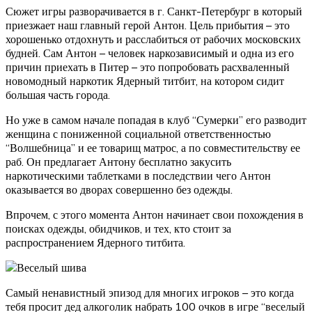
Сюжет игры разворачивается в г. Санкт-Петербург в который
приезжает наш главный герой Антон. Цель прибытия – это
хорошенько отдохнуть и расслабиться от рабочих московских
будней. Сам Антон – человек наркозависимый и одна из его
причин приехать в Питер – это попробовать расхваленный
новомодный наркотик Ядерный титбит, на котором сидит
большая часть города.
Но уже в самом начале попадая в клуб “Сумерки” его разводит
женщина с пониженной социальной ответственностью
“Волшебница” и ее товарищ матрос, а по совместительству ее
раб. Он предлагает Антону бесплатно закусить
наркотическими таблетками в последствии чего Антон
оказывается во дворах совершенно без одежды.
Впрочем, с этого момента Антон начинает свои похождения в
поисках одежды, обидчиков, и тех, кто стоит за
распространением Ядерного титбита.
Самый ненавистный эпизод для многих игроков – это когда
тебя просит дед алкоголик набрать 100 очков в игре “веселый