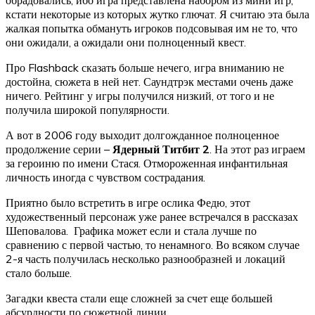
кстати некоторые из которых жутко глючат. Я считаю эта была
жалкая попытка обмануть игроков подсовывая им не то, что
они ожидали, а ожидали они полноценный квест.
Про Flashback сказать больше нечего, игра вниманию не
достойна, сюжета в ней нет. Саундтрэк местами очень даже
ничего. Рейтинг у игры получился низкий, от того и не
получила широкой популярности.
А вот в 2006 году выходит долгожданное полноценное
продолжение серии –
Ядерный Титбит 2
. На этот раз играем
за героиню по имени Стася. Отмороженная инфантильная
личность иногда с чувством сострадания.
Приятно было встретить в игре ослика Федю, этот
художественный персонаж уже ранее встречался в рассказах
Шеповалова. Графика может если и стала лучше по
сравнению с первой частью, то ненамного. Во всяком случае
2-я часть получилась несколько разнообразней и локаций
стало больше.
Загадки квеста стали еще сложней за счет еще большей
абсурдности по сюжетной линии.