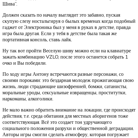
Шива”.
Должен сказать по началу выглядит это забавно, пуская
скупую слезу ностальгируя о былых временах когда подобный
гаджет от Электроника был у меня в руках в детстве, правда
игра была другая. Если у тебя в детстве была такая же
портативная консоль, ставь лайк.
Ну так вот пройти Веселую шиву можно если на клавиатуре
зажать комбинацию VZLO, после этого останется собрать 1
очко и Вы победили.
По ходу игры Антону встречаются разные персонажи, со
своими пороками: это бездарная молодеж прожигающая свою
жизнь, люди страдающие шизофренией, бомжи, сатанисты,
моральные уроды, сексуальные извращенцы, проститутки,
наркоманы, алкоголики.
Не мало важно обратить внимание на локации, где происходят
действия, т.е. среда обитания для местных аборигенов тоже
соответствующая. Всё это создает тон удручающего
социального положения разрухи и общественной деградации.
Авторы игры смогли сделать атмосферу, которая погружает