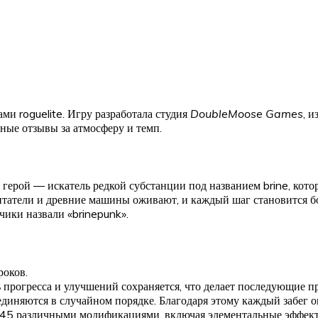
и roguelite. Игру разработала студия
DoubleMoose Games
, 
ные отзывы за атмосферу и темп.
 герой — искатель редкой субстанции под названием brine, кото
итатели и древние машины оживают, и каждый шаг становится б
ики назвали «brinepunk».
роков.
ть прогресса и улучшений сохраняется, что делает последующие п
единяются в случайном порядке. Благодаря этому каждый забег
45 различными модификациями, включая элементальные эффекты 