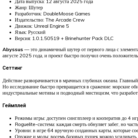
Дата выпуска: 12 августа 2025 года
Жанр: Шутер
Разработчик: DoubleMoose Games
Издательство: The Arcade Crew
Движок: Unreal Engine 5
Язык: Русский
Версия: 1.0.1.50519 + Brinehunter Pack DLC
Abyssus
— это динамичный шутер от первого лица с элементам
августе 2025 года, и проект быстро получил очень положитель
Сеттинг
Действие разворачивается в мрачных глубинах океана. Главный
Но исследование быстро превращается в сражение: морские об
индустриальные мотивы и подводный мистицизм, что разработч
Геймплей
Режимы игры: доступен синглплеер и кооператив до 4 иг
Roguelite-система: каждая смерть обнуляет забег, но час
Уровни: в игре 64 вручную созданных карты, которые со
Оружие и моды: восемь базовых пушек можно усиливать 