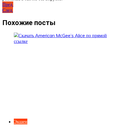
Навигация
Пред.
След.
по
записям
Похожие посты
Экшен