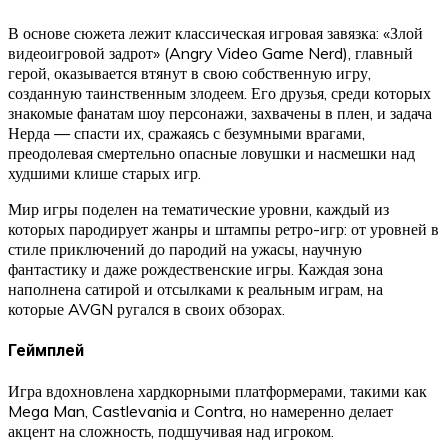
В основе сюжета лежит классическая игровая завязка: «Злой
видеоигровой задрот» (Angry Video Game Nerd), главный
герой, оказывается втянут в свою собственную игру,
созданную таинственным злодеем. Его друзья, среди которых
знакомые фанатам шоу персонажи, захвачены в плен, и задача
Нерда — спасти их, сражаясь с безумными врагами,
преодолевая смертельно опасные ловушки и насмешки над
худшими клише старых игр.
Мир игры поделен на тематические уровни, каждый из
которых пародирует жанры и штампы ретро-игр: от уровней в
стиле приключений до пародий на ужасы, научную
фантастику и даже рождественские игры. Каждая зона
наполнена сатирой и отсылками к реальным играм, на
которые AVGN ругался в своих обзорах.
Геймплей
Игра вдохновлена хардкорными платформерами, такими как
Mega Man, Castlevania и Contra, но намеренно делает
акцент на сложность, подшучивая над игроком.