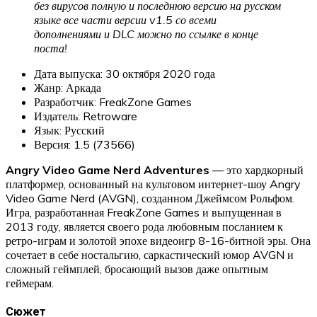
без вирусов полную и последнюю версию на русском
языке все части версии v1.5 со всеми
дополнениями и DLC можно по ссылке в конце
поста!
Дата выпуска: 30 октября 2020 года
Жанр: Аркада
Разработчик: FreakZone Games
Издатель: Retroware
Язык: Русский
Версия: 1.5 (73566)
Angry Video Game Nerd Adventures
— это хардкорный
платформер, основанный на культовом интернет-шоу Angry
Video Game Nerd (AVGN), созданном Джеймсом Рольфом.
Игра, разработанная FreakZone Games и выпущенная в
2013 году, является своего рода любовным посланием к
ретро-играм и золотой эпохе видеоигр 8-16-битной эры. Она
сочетает в себе ностальгию, саркастический юмор AVGN и
сложный геймплей, бросающий вызов даже опытным
геймерам.
Сюжет