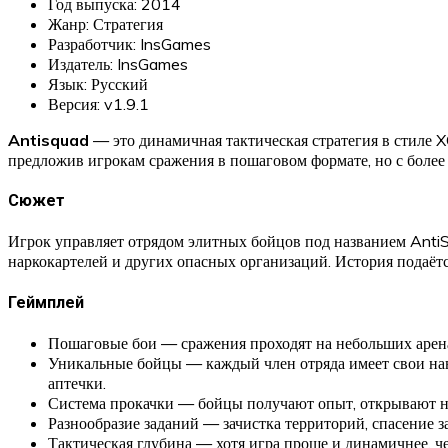
Год выпуска: 2014
Жанр: Стратегия
Разработчик: InsGames
Издатель: InsGames
Язык: Русский
Версия: v1.9.1
Antisquad
— это динамичная тактическая стратегия в стиле X
предложив игрокам сражения в пошаговом формате, но с более
Сюжет
Игрок управляет отрядом элитных бойцов под названием AntiS
наркокартелей и других опасных организаций. История подаётс
Геймплей
Пошаговые бои — сражения проходят на небольших аренах
Уникальные бойцы — каждый член отряда имеет свои навы
аптечки.
Система прокачки — бойцы получают опыт, открывают но
Разнообразие заданий — зачистка территорий, спасение 
Тактическая глубина — хотя игра проще и динамичнее, ч