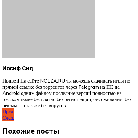
Иосиф Сид
Привет! На сайте NOLZA.RU ты можешь скачивать игры по
прямой ссылке без торрентов через Telegram на ПК на
Android одним файлом последние версий полностью на
русском языке бесплатно без регистрации, без ожиданий, без
рекламы, а так же без вирусов.
Навигация
Пред.
След.
по
записям
Похожие посты