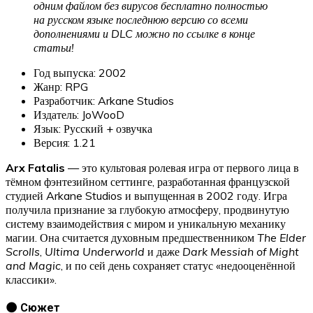
одним файлом без вирусов бесплатно полностью
на русском языке последнюю версию со всеми
дополнениями и DLC можно по ссылке в конце
статьи!
Год выпуска: 2002
Жанр: RPG
Разработчик: Arkane Studios
Издатель: JoWooD
Язык: Русский + озвучка
Версия: 1.21
Arx Fatalis
— это культовая ролевая игра от первого лица в
тёмном фэнтезийном сеттинге, разработанная французской
студией Arkane Studios и выпущенная в 2002 году. Игра
получила признание за глубокую атмосферу, продвинутую
систему взаимодействия с миром и уникальную механику
магии. Она считается духовным предшественником
The Elder
Scrolls
,
Ultima Underworld
и даже
Dark Messiah of Might
and Magic
, и по сей день сохраняет статус «недооценённой
классики».
🌑 Сюжет