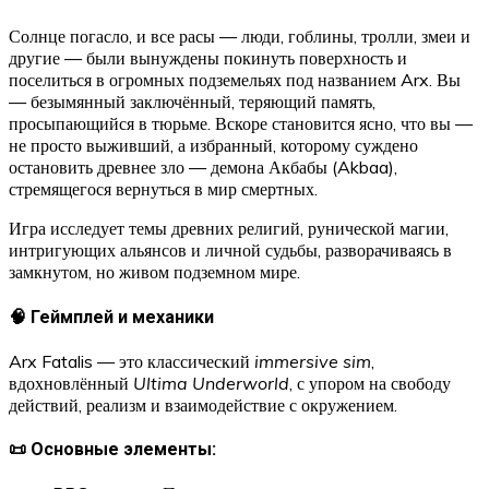
Солнце погасло, и все расы — люди, гоблины, тролли, змеи и
другие — были вынуждены покинуть поверхность и
поселиться в огромных подземельях под названием Arx. Вы
— безымянный заключённый, теряющий память,
просыпающийся в тюрьме. Вскоре становится ясно, что вы —
не просто выживший, а избранный, которому суждено
остановить древнее зло — демона Акбабы (Akbaa),
стремящегося вернуться в мир смертных.
Игра исследует темы древних религий, рунической магии,
интригующих альянсов и личной судьбы, разворачиваясь в
замкнутом, но живом подземном мире.
🧠 Геймплей и механики
Arx Fatalis — это классический
immersive sim
,
вдохновлённый
Ultima Underworld
, с упором на свободу
действий, реализм и взаимодействие с окружением.
📜 Основные элементы: