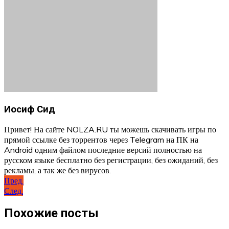
Иосиф Сид
Привет! На сайте NOLZA.RU ты можешь скачивать игры по
прямой ссылке без торрентов через Telegram на ПК на
Android одним файлом последние версий полностью на
русском языке бесплатно без регистрации, без ожиданий, без
рекламы, а так же без вирусов.
Навигация
Пред.
След.
по
записям
Похожие посты