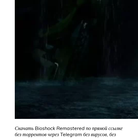
Скачать Bioshock Remastered
по прямой ссылке
без торрентов через Telegram без вирусов, без