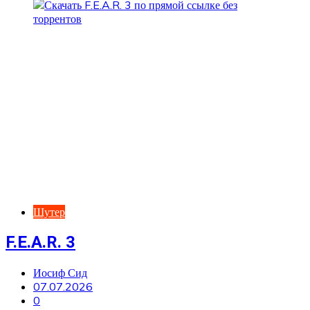
Шутер
F.E.A.R. 3
Иосиф Сид
07.07.2026
0