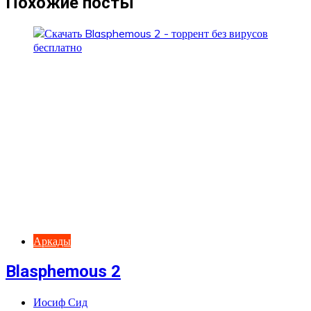
Похожие посты
Аркады
Blasphemous 2
Иосиф Сид