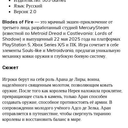
Язык: Русский
Версия: 2.0
Blades of Fire
— это мрачный экшен-приключение от
третьего лица, разработанный студией MercurySteam
(известной по
Metroid Dread
и
Castlevania: Lords of
Shadow
) и выпущенный 22 мая 2025 года на платформах
PlayStation 5, Xbox Series X/S и ПК. Игра сочетает в себе
элементы Souls-like и Metroidvania, предлагая уникальную
механику ковки оружия и глубокую боевую систему.
Сюжет
Игроки берут на себя роль Арана де Лиры, воина,
наделённого священным молотом, позволяющим ковать
оружие. После того как королева Нерея наложила проклятие,
превращающее сталь в камень, только Аран способен
создавать оружие, способное противостоять её армии. В
сопровождении молодого учёного Адсо де Зелка, Аран
отправляется в путешествие, чтобы свергнуть тиранию
королевы и восстановить баланс в мире.