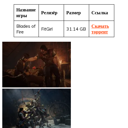
Название
Релизёр
Размер
Ссылка
игры
Blades of
Скачать
FitGirl
31.14 GB
Fire
торрент