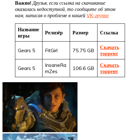
Важно!
Друзья, если ссылка на скачивание
оказалась недоступной, то сообщите об этом
нам, написав о проблеме в нашей
VK-группе
Название
Релизёр
Размер
Ссылка
игры
Скачать
Gears 5
FitGirl
75.75 GB
торрент
InsaneRa
Скачать
Gears 5
106.6 GB
mZes
торрент