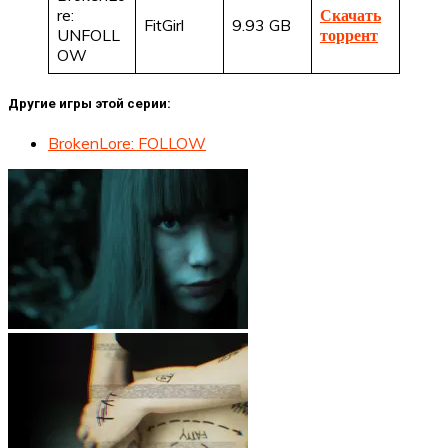
re:
Скачать
FitGirl
9.93 GB
UNFOLL
торрент
OW
Другие игры этой серии:
BrokenLore: FOLLOW