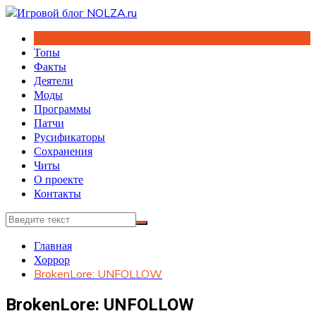
Перейти
к
содержимому
Топы
Факты
Деятели
Моды
Программы
Патчи
Русификаторы
Сохранения
Читы
О проекте
Контакты
Главная
Хоррор
BrokenLore: UNFOLLOW
BrokenLore: UNFOLLOW