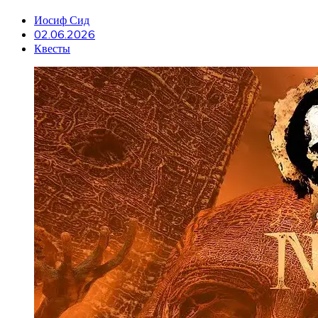
Иосиф Сид
02.06.2026
Квесты