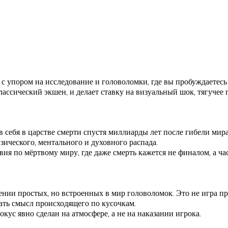
 упором на исследование и головоломки, где вы пробуждаетесь
лассический экшен, и делает ставку на визуальный шок, тягучее
 в себя в царстве смерти спустя миллиарды лет после гибели ми
зического, ментального и духовного распада.
ия по мёртвому миру, где даже смерть кажется не финалом, а ча
нии простых, но встроенных в мир головоломок. Это не игра п
ать смысл происходящего по кусочкам.
окус явно сделан на атмосфере, а не на наказании игрока.