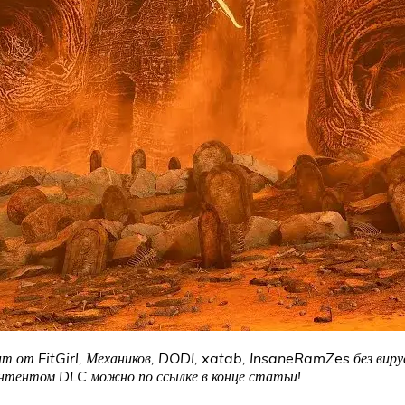
т от FitGirl, Механиков, DODI, xatab, InsaneRamZes без вирус
онтентом DLC можно по ссылке в конце статьи!