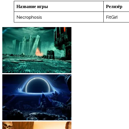
Название игры
Релизёр
Necrophosis
FitGirl