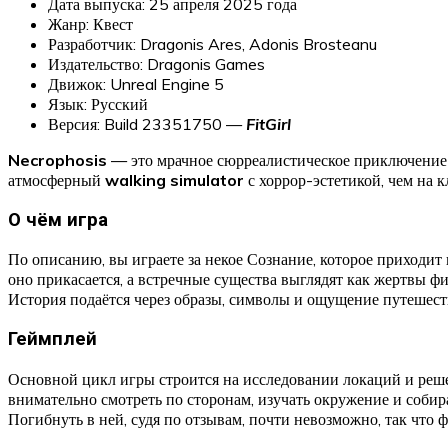
Дата выпуска: 25 апреля 2025 года
Жанр: Квест
Разработчик: Dragonis Ares, Adonis Brosteanu
Издательство: Dragonis Games
Движок: Unreal Engine 5
Язык: Русский
Версия: Build 23351750 —
FitGirl
Necrophosis
— это мрачное сюрреалистическое приключение с
атмосферный
walking simulator
с хоррор-эстетикой, чем на к
О чём игра
По описанию, вы играете за некое Сознание, которое приходит
оно прикасается, а встречные существа выглядят как жертвы фи
История подаётся через образы, символы и ощущение путешеств
Геймплей
Основной цикл игры строится на исследовании локаций и реше
внимательно смотреть по сторонам, изучать окружение и собир
Погибнуть в ней, судя по отзывам, почти невозможно, так что ф