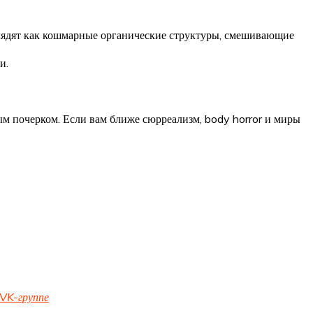
глядят как кошмарные органические структуры, смешивающие
и.
м почерком. Если вам ближе сюрреализм, body horror и миры
VK-группе