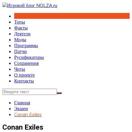
Перейти
к
содержимому
Топы
Факты
Деятели
Моды
Программы
Патчи
Русификаторы
Сохранения
Читы
О проекте
Контакты
Главная
Экшен
Conan Exiles
Conan Exiles