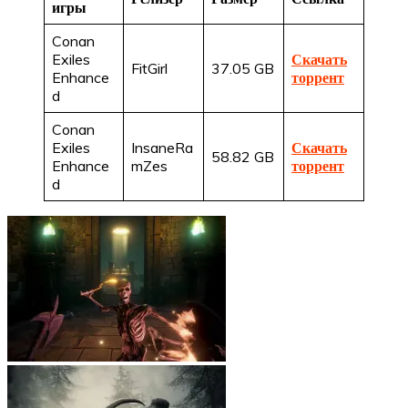
игры
Conan
Exiles
Скачать
FitGirl
37.05 GB
Enhance
торрент
d
Conan
Exiles
InsaneRa
Скачать
58.82 GB
Enhance
mZes
торрент
d