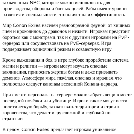
захваченных NPC, которые можно использовать для
производства, обороны и боевых целей. Рабы имеют уровни
развития и специальности, что влияет на их эффективность.
Мир Conan Exiles населён разнообразной фауной: от хищных
гиен и крокодилов до драконов и нежити. Игрокам предстоит
бороться как с монстрами, так и с другими игроками на PvP-
серверах или сосуществовать на PvE-серверах. Игра
поддерживает одиночный режим и совместную игру.
Кроме выживания и боя, в игре глубоко проработана система
магии и религии — игроки могут изучать опасные
заклинания, приносить жертвы богам и даже призывать
демонов. Атмосфера мира тяжёлая, опасная и мрачная, что
полностью следует канонам вселенной Конана-варвара.
При смерти персонажа на сервере можно забрать вещи в месте
последней ночёвки или убежище. Игроки также могут вести
политическую борьбу, захватывать территории и строить
королевства, что делает игру сложной и глубокой по
стратегии.
В целом, Conan Exiles предлагает игрокам уникальное