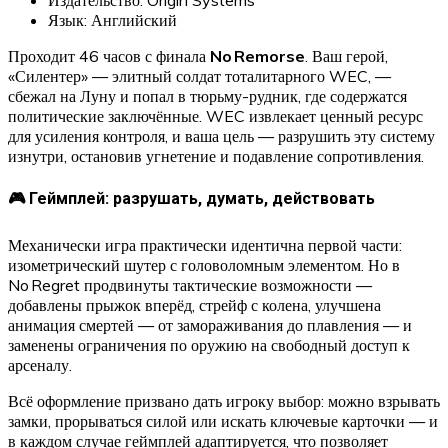
Язык: Английский
Проходит 46 часов с финала
No Remorse
. Ваш герой,
«Силентер» — элитный солдат тоталитарного WEC, —
сбежал на Луну и попал в тюрьму-рудник, где содержатся
политические заключённые. WEC извлекает ценный ресурс
для усиления контроля, и ваша цель — разрушить эту систему
изнутри, остановив угнетение и подавление сопротивления.
🎮 Геймплей: разрушать, думать, действовать
Механически игра практически идентична первой части:
изометрический шутер с головоломным элементом. Но в
No Regret продвинуты тактические возможности —
добавлены прыжок вперёд, стрейф с колена, улучшена
анимация смертей — от замораживания до плавления — и
заменены ограничения по оружию на свободный доступ к
арсеналу.
Всё оформление призвано дать игроку выбор: можно взрывать
замки, прорываться силой или искать ключевые карточки — и
в каждом случае геймплей адаптируется, что позволяет