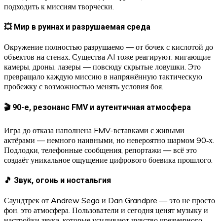
подходить к миссиям творчески.
💥 Мир в руинах и разрушаемая среда
Окружение полностью разрушаемо — от бочек с кислотой до
объектов на стенах. Существа AI тоже реагируют: мигающие
камеры, дроны, лазеры — повсюду скрытые ловушки. Это
превращало каждую миссию в напряжённую тактическую
пробежку с возможностью менять условия боя.
🎬 90-е, резонанс FMV и аутентичная атмосфера
Игра до отказа наполнена FMV-вставками с живыми
актёрами — немного наивными, но невероятно шармом 90‑х.
Подлодки, телефонные сообщения, репортажи — всё это
создаёт уникальное ощущение цифрового боевика прошлого.
🎵 Звук, огонь и ностальгия
Саундтрек от Andrew Sega и Dan Grandpre — это не просто
фон, это атмосфера. Пользователи и сегодня ценят музыку и
настройки звука, которые усиливают чувство чрезмерного