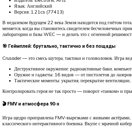
Язык: Английский
Версия: 1.21cs (77413)
В недалеком будущем 22 века Земля находится под гнётом то
меняется, когда вы становитесь свидетелем бесчеловечных при
лаборатории и базы WEC — и делать это с огненной решимост
🎯 Геймплей: брутально, тактично и без пощады
Crusader — это смесь шутера, тактики и головоломок. Игра ве
Деструктивное окружение: радиоактивные баки, компьют
Оружие и гаджеты: 16 видов — от пистолетов до лазеров
Тактические моменты: укрытия, перекрытие вентиляции, 
Контролировать героя не так просто — поворот «танком» и пры
🎬 FMV и атмосфера 90-х
Игра щедро приправлена FMV-вырезками с живыми актёрами, н
классического интерактивного боевика. Вкупе с мрачной кибе