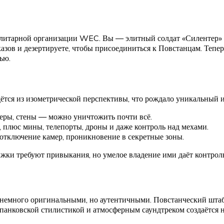
талитарной организации WEC. Вы — элитный солдат «Силентер» 
казов и дезертируете, чтобы присоединиться к Повстанцам. Теп
ью.
дётся из изометрической перспективы, что рождало уникальный 
еры, стены — можно уничтожить почти всё.
, плюс мины, телепорты, дроны и даже контроль над мехами.
отключение камер, проникновение в секретные зоны.
жки требуют привыкания, но умелое владение ими даёт контроль
емного оригинальными, но аутентичными. Повстанческий штаб, 
рпанковской стилистикой и атмосферным саундтреком создаётся