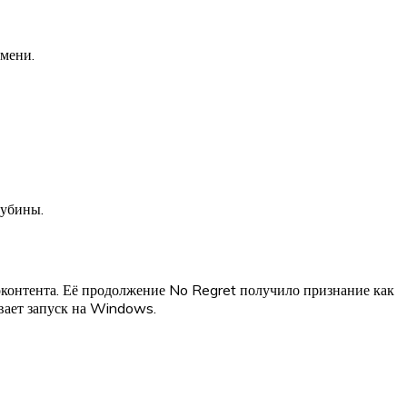
емени.
лубины.
оконтента. Её продолжение No Regret получило признание как
вает запуск на Windows.