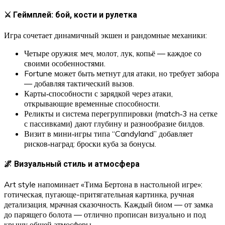
⚔️ Геймплей: бой, кости и рулетка
Игра сочетает динамичный экшен и рандомные механики:
Четыре оружия: меч, молот, лук, копьё — каждое со
своими особенностями.
Fortune может быть метнут для атаки, но требует забора
— добавляя тактический вызов.
Карты‑способности с зарядкой через атаки,
открывающие временные способности.
Реликты и система перегруппировки (match‑3 на сетке
с пассивками) дают глубину и разнообразие билдов.
Визит в мини‑игры типа “Candyland” добавляет
рисков‑наград: броски куба за бонусы.
🌌 Визуальный стиль и атмосфера
Art style напоминает «Тима Бертона в настольной игре»:
готическая, пугающе-притягательная картинка, ручная
детализация, мрачная сказочность. Каждый биом — от замка
до парящего болота — отлично прописан визуально и под
крышу общей атмосферы.