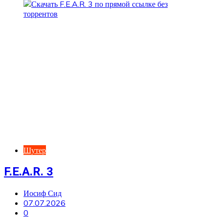
Шутер
F.E.A.R. 3
Иосиф Сид
07.07.2026
0