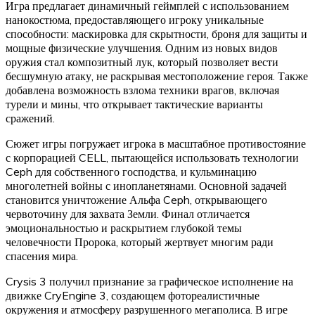
Игра предлагает динамичный геймплей с использованием
нанокостюма, предоставляющего игроку уникальные
способности: маскировка для скрытности, броня для защиты и
мощные физические улучшения. Одним из новых видов
оружия стал композитный лук, который позволяет вести
бесшумную атаку, не раскрывая местоположение героя. Также
добавлена возможность взлома техники врагов, включая
турели и мины, что открывает тактические варианты
сражений.
Сюжет игры погружает игрока в масштабное противостояние
с корпорацией CELL, пытающейся использовать технологии
Ceph для собственного господства, и кульминацию
многолетней войны с инопланетянами. Основной задачей
становится уничтожение Альфа Ceph, открывающего
червоточину для захвата Земли. Финал отличается
эмоциональностью и раскрытием глубокой темы
человечности Пророка, который жертвует многим ради
спасения мира.
Crysis 3 получил признание за графическое исполнение на
движке CryEngine 3, создающем фотореалистичные
окружения и атмосферу разрушенного мегаполиса. В игре