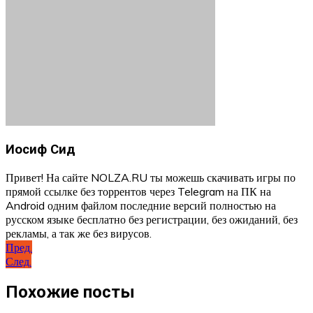
Иосиф Сид
Привет! На сайте NOLZA.RU ты можешь скачивать игры по
прямой ссылке без торрентов через Telegram на ПК на
Android одним файлом последние версий полностью на
русском языке бесплатно без регистрации, без ожиданий, без
рекламы, а так же без вирусов.
Навигация
Пред.
След.
по
записям
Похожие посты