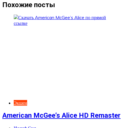
записям
Похожие посты
Экшен
American McGee’s Alice HD Remaster