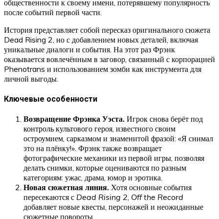
общественности к своему имени, потерявшему популярность
после событий первой части.
История представляет собой пересказ оригинального сюжета
Dead Rising 2, но с добавлением новых деталей, включая
уникальные диалоги и события. На этот раз Фрэнк
оказывается вовлечённым в заговор, связанный с корпорацией
Phenotrans и использованием зомби как инструмента для
личной выгоды.
Ключевые особенности
Возвращение Фрэнка Уэста.
Игрок снова берёт под
контроль культового героя, известного своим
остроумием, сарказмом и знаменитой фразой: «Я снимал
это на плёнку!». Фрэнк также возвращает
фотографические механики из первой игры, позволяя
делать снимки, которые оцениваются по разным
категориям: ужас, драма, юмор и эротика.
Новая сюжетная линия.
Хотя основные события
пересекаются с
Dead Rising 2
,
Off the Record
добавляет новые квесты, персонажей и неожиданные
сюжетные повороты.