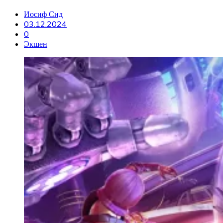
Иосиф Сид
03.12.2024
0
Экшен