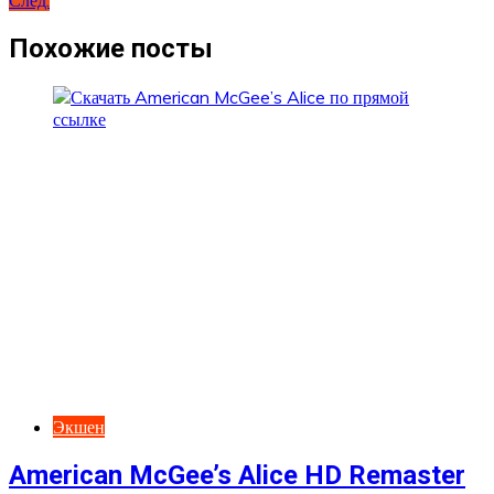
След.
по
записям
Похожие посты
Экшен
American McGee’s Alice HD Remaster