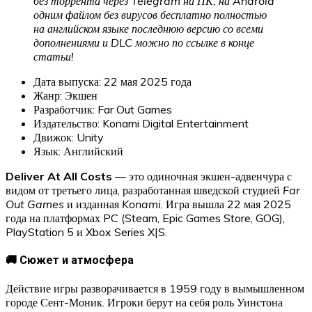
без торрента через Telegram на ПК, на Android
одним файлом без вирусов бесплатно полностью
на английском языке последнюю версию со всеми
дополнениями и DLC можно по ссылке в конце
статьи!
Дата выпуска: 22 мая 2025 года
Жанр: Экшен
Разработчик: Far Out Games
Издательство: Konami Digital Entertainment
Движок: Unity
Язык: Английский
Deliver At All Costs
— это одиночная экшен-адвенчура с
видом от третьего лица, разработанная шведской студией
Far
Out Games
и изданная
Konami
. Игра вышла 22 мая 2025
года на платформах PC (Steam, Epic Games Store, GOG),
PlayStation 5 и Xbox Series X|S.
🚚 Сюжет и атмосфера
Действие игры разворачивается в 1959 году в вымышленном
городе Сент-Моник. Игроки берут на себя роль Уинстона