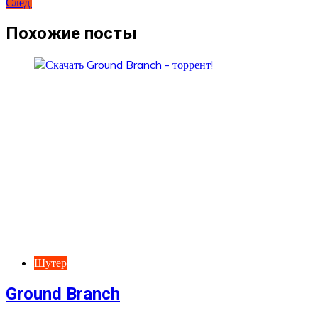
След.
по
записям
Похожие посты
Шутер
Ground Branch