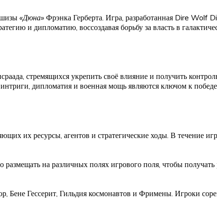
аншизы
«Дюна»
Фрэнка Герберта. Игра, разработанная Dire Wolf Di
тратегию и дипломатию, воссоздавая борьбу за власть в галакти
сраада, стремящихся укрепить своё влияние и получить контроль
е интриги, дипломатия и военная мощь являются ключом к победе
яющих их ресурсы, агентов и стратегические ходы. В течение и
 размещать на различных полях игрового поля, чтобы получать
р, Бене Гессерит, Гильдия космонавтов и Фримены. Игроки соре