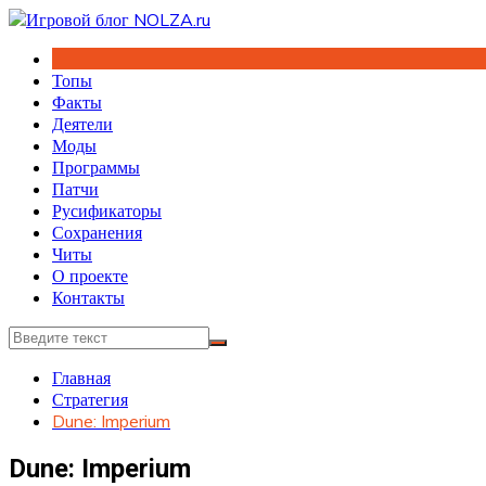
Перейти
к
содержимому
Топы
Факты
Деятели
Моды
Программы
Патчи
Русификаторы
Сохранения
Читы
О проекте
Контакты
Главная
Стратегия
Dune: Imperium
Dune: Imperium