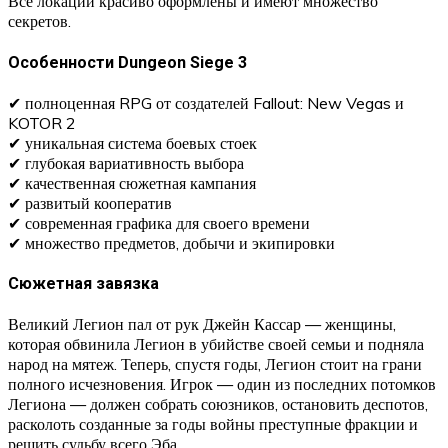
Все локации красиво оформлены и имеют множество
секретов.
Особенности Dungeon Siege 3
✔ полноценная RPG от создателей Fallout: New Vegas и
KOTOR 2
✔ уникальная система боевых стоек
✔ глубокая вариативность выбора
✔ качественная сюжетная кампания
✔ развитый кооператив
✔ современная графика для своего времени
✔ множество предметов, добычи и экипировки
Сюжетная завязка
Великий Легион пал от рук Джейн Кассар — женщины,
которая обвинила Легион в убийстве своей семьи и подняла
народ на мятеж. Теперь, спустя годы, Легион стоит на грани
полного исчезновения. Игрок — один из последних потомков
Легиона — должен собрать союзников, остановить деспотов,
расколоть созданные за годы войны преступные фракции и
решить судьбу всего Эба.