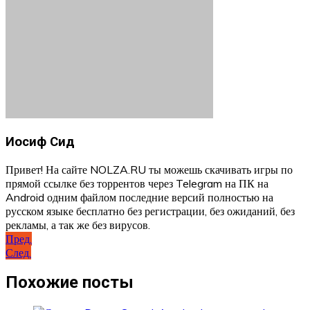
Иосиф Сид
Привет! На сайте NOLZA.RU ты можешь скачивать игры по
прямой ссылке без торрентов через Telegram на ПК на
Android одним файлом последние версий полностью на
русском языке бесплатно без регистрации, без ожиданий, без
рекламы, а так же без вирусов.
Навигация
Пред.
След.
по
записям
Похожие посты