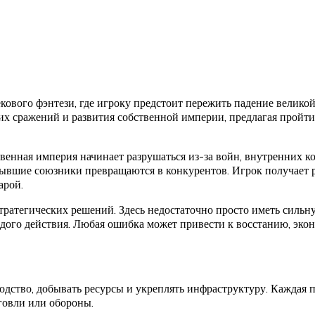
екового фэнтези, где игроку предстоит пережить падение велико
их сражений и развития собственной империи, предлагая пройти
венная империя начинает разрушаться из-за войн, внутренних к
 бывшие союзники превращаются в конкурентов. Игрок получает р
арой.
стратегических решений. Здесь недостаточно просто иметь силь
ждого действия. Любая ошибка может привести к восстанию, эко
зводство, добывать ресурсы и укреплять инфраструктуру. Каждая
говли или обороны.