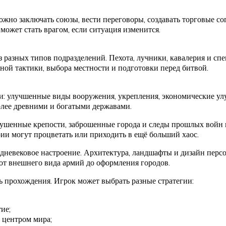
жно заключать союзы, вести переговоры, создавать торговые с
ожет стать врагом, если ситуация изменится.
з разных типов подразделений. Пехота, лучники, кавалерия и сп
льной тактики, выбора местности и подготовки перед битвой.
и: улучшенные виды вооружения, укрепления, экономические у
олее древними и богатыми державами.
рушенные крепости, заброшенные города и следы прошлых войн
и могут процветать или приходить в ещё больший хаос.
редневековое настроение. Архитектура, ландшафты и дизайн пер
 от внешнего вида армий до оформления городов.
ь прохождения. Игрок может выбрать разные стратегии:
ие;
 центром мира;