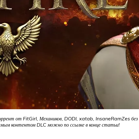
оррент от FitGirl, Механиков, DODI, xatab, InsaneRamZes без 
аемым контентом DLC можно по ссылке в конце статьи!