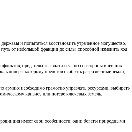
й державы и попытаться восстановить утраченное могущество.
 путь от небольшой фракции до силы, способной изменить ход
онфликтов, предательства знати и угроз со стороны внешних
оль лидера, которому предстоит собрать разрозненные земли,
ную армию: необходимо грамотно управлять ресурсами, выбирать
номическому кризису или потере ключевых земель.
 провинция имеет свои особенности: одни богаты природными