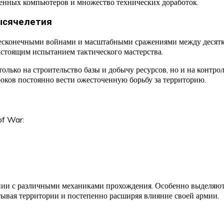
менных компьютеров и множество технических доработок.
ысячелетия
есконечными войнами и масштабными сражениями между десятк
астоящим испытанием тактического мастерства.
только на строительство базы и добычу ресурсов, но и на контр
оков постоянно вести ожесточенную борьбу за территорию.
of War:
и с различными механиками прохождения. Особенно выделяются
тывая территории и постепенно расширяя влияние своей армии.