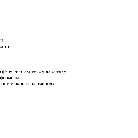
.
й.
ости.
феру, но с акцентом на боёвку.
тформеры.
ории и акцент на эмоциях.