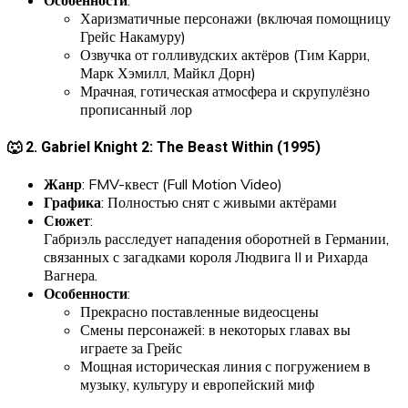
Особенности
:
Харизматичные персонажи (включая помощницу
Грейс Накамуру)
Озвучка от голливудских актёров (Тим Карри,
Марк Хэмилл, Майкл Дорн)
Мрачная, готическая атмосфера и скрупулёзно
прописанный лор
🐺 2. Gabriel Knight 2: The Beast Within (1995)
Жанр
: FMV-квест (Full Motion Video)
Графика
: Полностью снят с живыми актёрами
Сюжет
:
Габриэль расследует нападения оборотней в Германии,
связанных с загадками короля Людвига II и Рихарда
Вагнера.
Особенности
:
Прекрасно поставленные видеосцены
Смены персонажей: в некоторых главах вы
играете за Грейс
Мощная историческая линия с погружением в
музыку, культуру и европейский миф