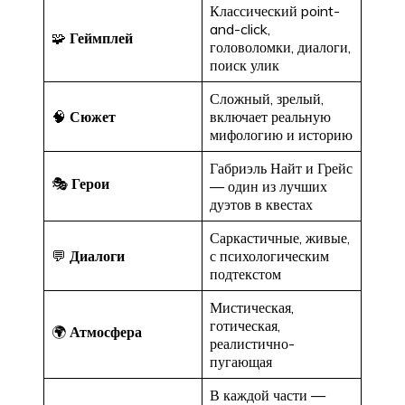
Классический point-
and-click,
🧩
Геймплей
головоломки, диалоги,
поиск улик
Сложный, зрелый,
🧠
Сюжет
включает реальную
мифологию и историю
Габриэль Найт и Грейс
🎭
Герои
— один из лучших
дуэтов в квестах
Саркастичные, живые,
💬
Диалоги
с психологическим
подтекстом
Мистическая,
готическая,
🌍
Атмосфера
реалистично-
пугающая
В каждой части —