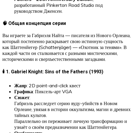
разработанный Pinkerton Road Studio под
руководством Дженсен.
🧠 Общая концепция серии
Вы играете за Габриэля Найта — писателя из Нового Орлеана,
который постепенно раскрывает свою истинную сущность
как Шаттенйегер (Schattenjäger) — «Охотник за тенями». В
каждой части он сталкивается с разными мистическими,
историческими и сверхъестественными загадками.
🕯️ 1. Gabriel Knight: Sins of the Fathers (1993)
Жанр
: 2D point-and-click квест
Графика
: Пиксель-арт VGA
Сюжет
:
Габриэль расследует серию вуду-убийств в Новом
Орлеане, увязая в истории оккультизма, магии и древних
тайных культов.
Параллельно он переживает личную трансформацию и
узнаёт о своём предназначении как Шаттенйегера.