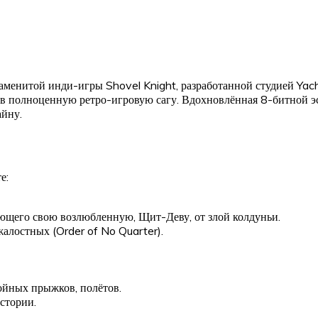
менитой инди-игры Shovel Knight, разработанной студией Yach
 полноценную ретро-игровую сагу. Вдохновлённая 8-битной эст
айну.
е:
ающего свою возлюбленную, Щит-Деву, от злой колдуньи.
алостных (Order of No Quarter).
ойных прыжков, полётов.
стории.