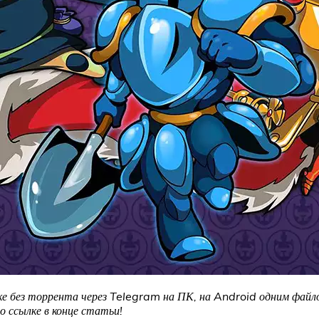
ке без торрента через Telegram на ПК, на Android одним файло
 ссылке в конце статьи!