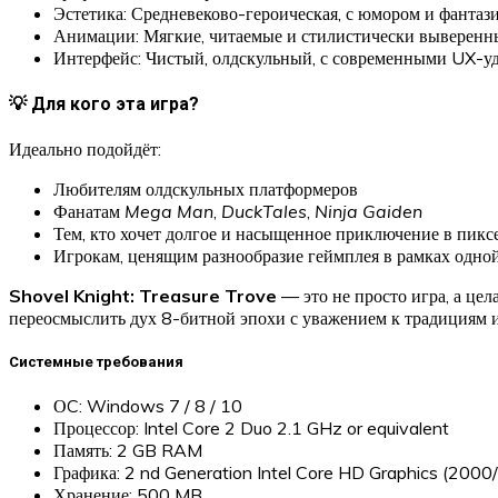
Эстетика: Средневеково-героическая, с юмором и фантаз
Анимации: Мягкие, читаемые и стилистически выверенн
Интерфейс: Чистый, олдскульный, с современными UX-уд
💡 Для кого эта игра?
Идеально подойдёт:
Любителям олдскульных платформеров
Фанатам
Mega Man
,
DuckTales
,
Ninja Gaiden
Тем, кто хочет долгое и насыщенное приключение в пикс
Игрокам, ценящим разнообразие геймплея в рамках одно
Shovel Knight: Treasure Trove
— это не просто игра, а це
переосмыслить дух 8-битной эпохи с уважением к традициям 
Системные требования
ОC: Windows 7 / 8 / 10
Процессор: Intel Core 2 Duo 2.1 GHz or equivalent
Память: 2 GB RAM
Графика: 2 nd Generation Intel Core HD Graphics (200
Хранение: 500 MB