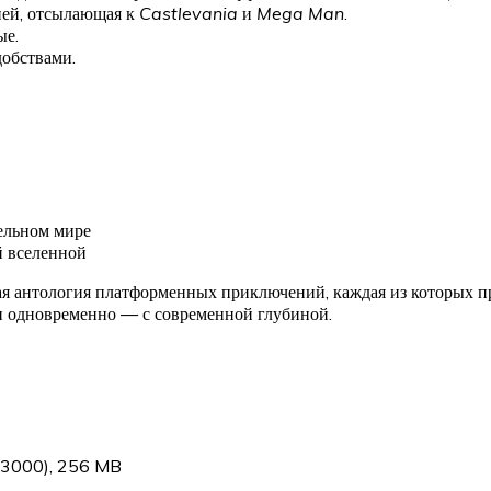
ией, отсылающая к
Castlevania
и
Mega Man
.
ые.
обствами.
ельном мире
й вселенной
лая антология платформенных приключений, каждая из которых п
и одновременно — с современной глубиной.
0/3000), 256 MB