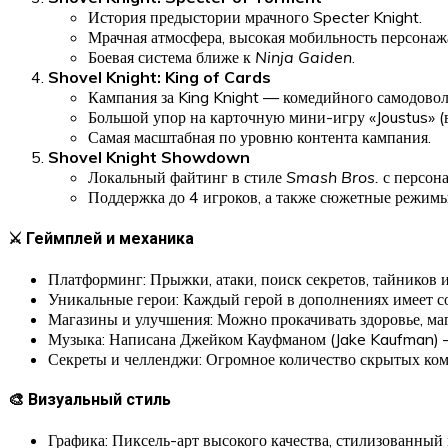
История предыстории мрачного Specter Knight.
Мрачная атмосфера, высокая мобильность персонажа 
Боевая система ближе к
Ninja Gaiden
.
Shovel Knight: King of Cards
Кампания за King Knight — комедийного самодовол
Большой упор на карточную мини-игру «Joustus»
Самая масштабная по уровню контента кампания.
Shovel Knight Showdown
Локальный файтинг в стиле
Smash Bros.
с персона
Поддержка до 4 игроков, а также сюжетные режимы
⚔️ Геймплей и механика
Платформинг: Прыжки, атаки, поиск секретов, тайников 
Уникальные герои: Каждый герой в дополнениях имеет с
Магазины и улучшения: Можно прокачивать здоровье, ма
Музыка: Написана Джейком Кауфманом (Jake Kaufman) 
Секреты и челленджи: Огромное количество скрытых ком
🎨 Визуальный стиль
Графика: Пиксель-арт высокого качества, стилизованны