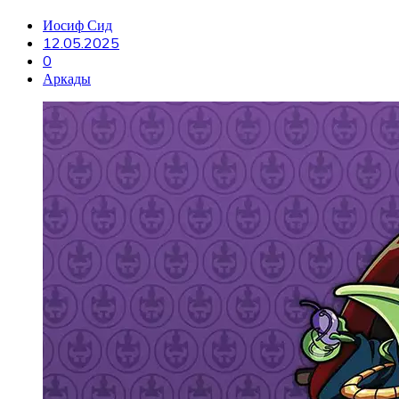
Иосиф Сид
12.05.2025
0
Аркады