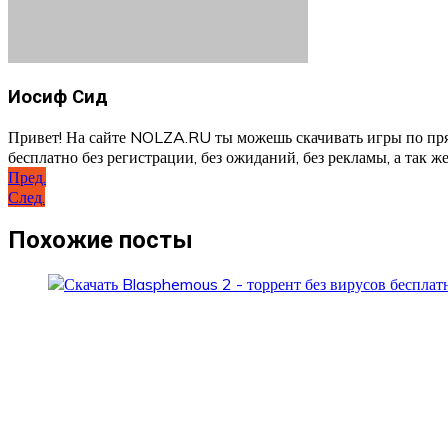
Иосиф Сид
Привет! На сайте NOLZA.RU ты можешь скачивать игры по пря
бесплатно без регистрации, без ожиданий, без рекламы, а так же
Навигация
Пред.
След.
по
записям
Похожие посты