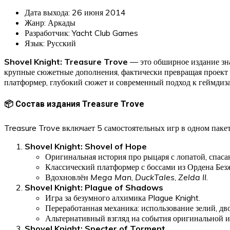
Дата выхода: 26 июня 2014
Жанр: Аркады
Разработчик: Yacht Club Games
Язык: Русский
Shovel Knight: Treasure Trove
— это обширное издание зна
крупные сюжетные дополнения, фактически превращая проект в
платформер, глубокий сюжет и современный подход к геймдиз
📦 Состав издания Treasure Trove
Treasure Trove включает 5 самостоятельных игр в одном пакет
Shovel Knight: Shovel of Hope
Оригинальная история про рыцаря с лопатой, спас
Классический платформер с боссами из Ордена Безж
Вдохновлён
Mega Man
,
DuckTales
,
Zelda II
.
Shovel Knight: Plague of Shadows
Игра за безумного алхимика Plague Knight.
Переработанная механика: использование зелий, дв
Альтернативный взгляд на события оригинальной и
Shovel Knight: Specter of Torment