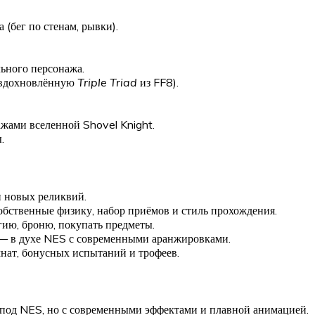
(бег по стенам, рывки).
ьного персонажа.
 (вдохновлённую
Triple Triad
из FF8).
жами вселенной Shovel Knight.
.
и новых реликвий.
обственные физику, набор приёмов и стиль прохождения.
гию, броню, покупать предметы.
— в духе NES с современными аранжировками.
нат, бонусных испытаний и трофеев.
й под NES, но с современными эффектами и плавной анимацией.