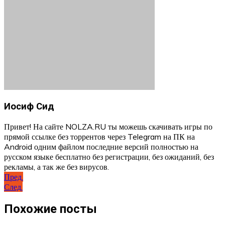
Иосиф Сид
Привет! На сайте NOLZA.RU ты можешь скачивать игры по
прямой ссылке без торрентов через Telegram на ПК на
Android одним файлом последние версий полностью на
русском языке бесплатно без регистрации, без ожиданий, без
рекламы, а так же без вирусов.
Навигация
Пред.
След.
по
записям
Похожие посты