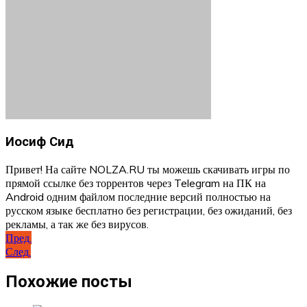
Иосиф Сид
Привет! На сайте NOLZA.RU ты можешь скачивать игры по
прямой ссылке без торрентов через Telegram на ПК на
Android одним файлом последние версий полностью на
русском языке бесплатно без регистрации, без ожиданий, без
рекламы, а так же без вирусов.
Навигация
Пред.
След.
по
записям
Похожие посты