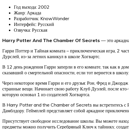
Год выхода: 2002
Жанр: Аркада
Разработчик: KnowWonder
Интерфейс: Русский
Озвучка: Русская
Harry Potter And The Chamber Of Secrets
— это аркадна
Гарри Поттер и Тайная комната – приключенческая игра, 2 час
Дурслей, из-за летних каникул в школе Хогвартс.
В 12 день рождения Гарри заперли в его комнате, так как в до
сказавший о смертельной опасности, если тот вернется в школу.
Через некоторое время Гарри и его друзья: Рон, Фред и Джорд
странные вещи. Начинает свою работу Клуб Дуэлей, после кто-т
которую основал 1 из создателей Хогвартса.
В Harry Potter and the Chamber of Secrets вы встретитесь с
Дамблдору. Геймплей представляет собой аркадное приключени
Присутствует свободное исследование школы. Вы можете наход
предметы можно получить Серебряный Ключ к тайнику, создат