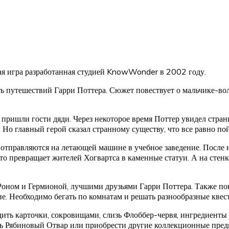
я игра разработанная студией KnowWonder в 2002 году.
ть путешествий Гарри Поттера. Сюжет повествует о мальчике-во
м пришли гости дяди. Через некоторое время Поттер увидел стран
 Но главный герой сказал странному существу, что все равно пой
ж отправляются на летающей машине в учебное заведение. После 
о превращает жителей Хогвартса в каменные статуи. А на стенке
 Роном и Гермионой, лучшими друзьями Гарри Поттера. Также по
е. Необходимо бегать по комнатам и решать разнообразные квес
ить карточки, сокровищами, слизь Флоббер-червя, ингредиенты
ь Рябиновый Отвар или приобрести другие коллекционные пред