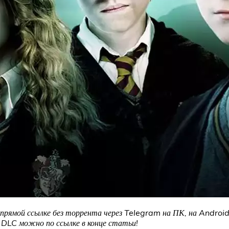
рямой ссылке без торрента через Telegram на ПК, на Android
и DLC можно по ссылке в конце статьи!