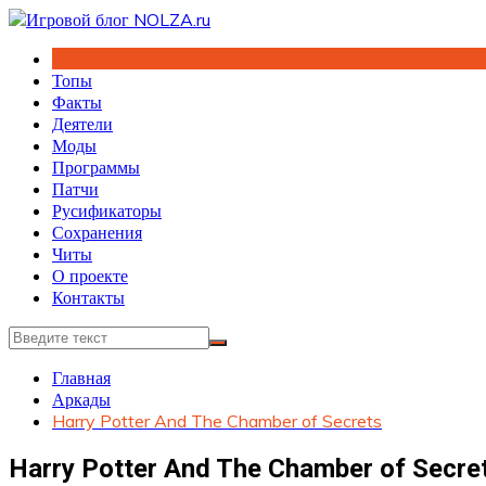
Перейти
к
содержимому
Топы
Факты
Деятели
Моды
Программы
Патчи
Русификаторы
Сохранения
Читы
О проекте
Контакты
Главная
Аркады
Harry Potter And The Chamber of Secrets
Harry Potter And The Chamber of Secre