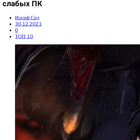
слабых ПК
Иосиф Сид
30.12.2021
0
ТОП 10