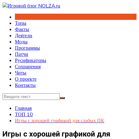
Перейти
к
содержимому
Топы
Факты
Деятели
Моды
Программы
Патчи
Русификаторы
Сохранения
Читы
О проекте
Контакты
Главная
ТОП 10
Игры с хорошей графикой для слабых ПК
Игры с хорошей графикой для