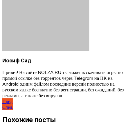
Иосиф Сид
Привет! На сайте NOLZA.RU ты можешь скачивать игры по
прямой ссылке без торрентов через Telegram на ПК на
Android одним файлом последние версий полностью на
русском языке бесплатно без регистрации, без ожиданий, без
рекламы, а так же без вирусов.
Навигация
Пред.
След.
по
записям
Похожие посты