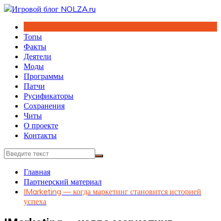
Перейти
к
содержимому
Топы
Факты
Деятели
Моды
Программы
Патчи
Русификаторы
Сохранения
Читы
О проекте
Контакты
Главная
Партнерский материал
IMarketing — когда маркетинг становится историей
успеха