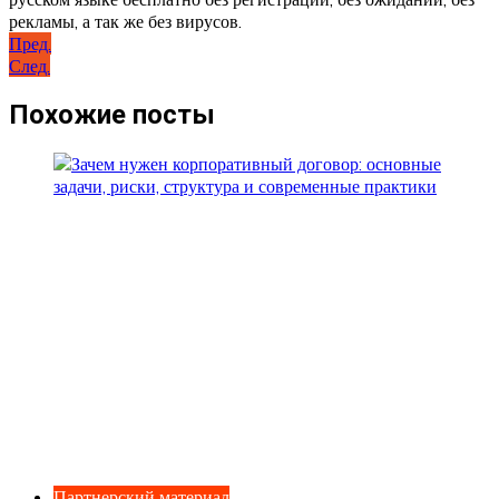
рекламы, а так же без вирусов.
Навигация
Пред.
След.
по
записям
Похожие посты
Партнерский материал