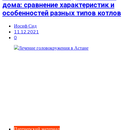
дома: сравнение характеристик и
особенностей разных типов котлов
Иосиф Сид
11.12.2021
0
Партнерский материал