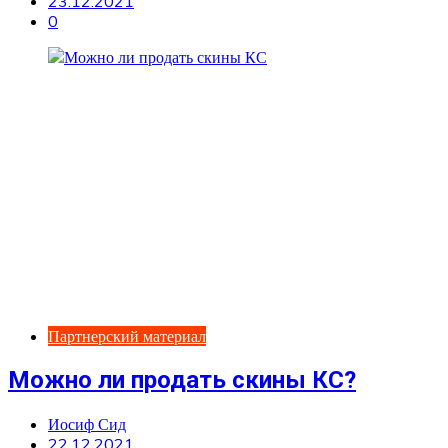
23.12.2021
0
Партнерский материал
Можно ли продать скины КС?
Иосиф Сид
22.12.2021