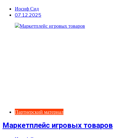
Иосиф Сид
07.12.2025
Партнерский материал
Маркетплейс игровых товаров