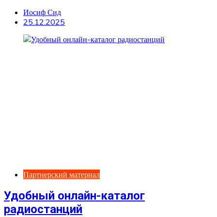
Иосиф Сид
25.12.2025
Партнерский материал
Удобный онлайн-каталог
радиостанций