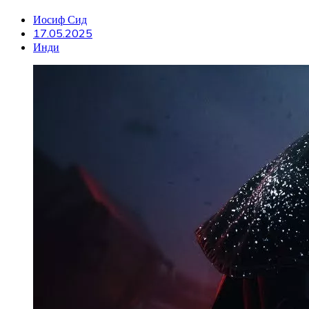
Иосиф Сид
17.05.2025
Инди