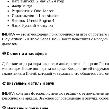
Дата выпуска: 2 мая 2024 года
Жанр: Инди
Разработчик: Odd-Meter
Издательство: 11 bit studios
Движок: Unreal Engine 4
Язык: Русский + озвучка
INDIKA
— это атмосферная приключенческая игра от третьего 
PlayStation 5 и Xbox Series X/S. Сюжет повествует о молодо
дьяволом.
🧭 Сюжет и атмосфера
Действие игры разворачивается в альтернативной версии Росси
монастыре. После инцидента во время Евхаристии ей поручают
заключенным Ильей, который утверждает, что общается с Бого
🎨 Визуальный стиль и звук
INDIKA сочетает фотореалистичную графику с ретро-элемент
классические аркады. Звуковое сопровождение и озвучка, особ
🏆 Награды и признание