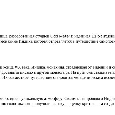
лица, разработанная студией Odd Meter и изданная 11 bit stud
й монахине Индика, которая отправляется в путешествие самоп
и конца XIX века. Индика, монахиня, страдающая от видений и с
 доставить письмо в другой монастырь. На пути она сталкивает
м. Их совместное путешествие становится метафизическим иссле
ами, создавая уникальную атмосферу. Сюжеты из прошлого Инд
енно голос дьявола, получили высокую оценку критиков за созда