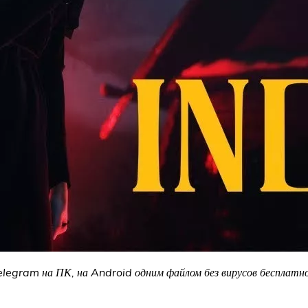
legram на ПК, на Android одним файлом без вирусов бесплатно