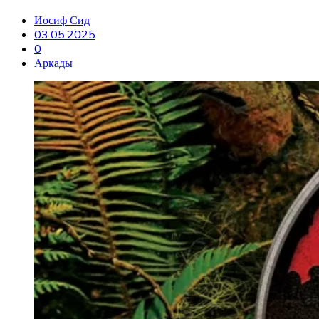
Иосиф Сид
03.05.2025
0
Аркады