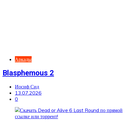
Аркады
Blasphemous 2
Иосиф Сид
13.07.2026
0