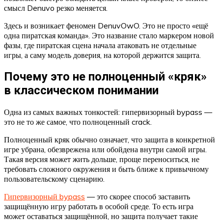
смысл Denuvo резко меняется.
Здесь и возникает феномен DenuvOwO. Это не просто «ещё
одна пиратская команда». Это название стало маркером новой
фазы, где пиратская сцена начала атаковать не отдельные
игры, а саму модель доверия, на которой держится защита.
Почему это не полноценный «кряк»
в классическом понимании
Одна из самых важных тонкостей: гипервизорный bypass —
это не то же самое, что полноценный crack.
Полноценный кряк обычно означает, что защита в конкретной
игре убрана, обезврежена или обойдена внутри самой игры.
Такая версия может жить дольше, проще переноситься, не
требовать сложного окружения и быть ближе к привычному
пользовательскому сценарию.
Гипервизорный bypass
— это скорее способ заставить
защищённую игру работать в особой среде. То есть игра
может оставаться защищённой, но защита получает такие