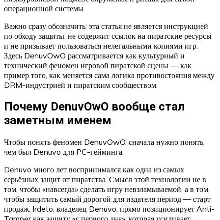
операционной системы.
Важно сразу обозначить: эта статья не является инструкцией
по обходу защиты, не содержит ссылок на пиратские ресурсы
и не призывает пользоваться нелегальными копиями игр.
Здесь DenuvOwO рассматривается как культурный и
технический феномен игровой пиратской сцены — как
пример того, как меняется сама логика противостояния между
DRM-индустрией и пиратским сообществом.
Почему DenuvOwO вообще стал
заметным именем
Чтобы понять феномен DenuvOwO, сначала нужно понять,
чем был Denuvo для PC-гейминга.
Denuvo много лет воспринимался как одна из самых
серьёзных защит от пиратства. Смысл этой технологии не в
том, чтобы «навсегда» сделать игру невзламываемой, а в том,
чтобы защитить самый дорогой для издателя период — старт
продаж. Irdeto, владелец Denuvo, прямо позиционирует Anti-
Tamper как защиту «с первого дня», которая усиливает