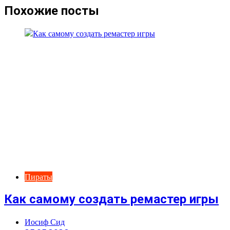
записям
Похожие посты
Пираты
Как самому создать ремастер игры
Иосиф Сид