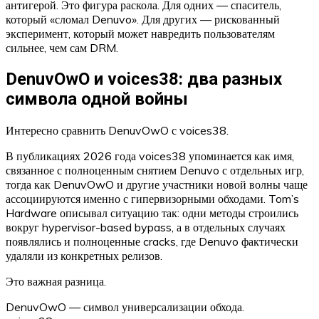
антигерой. Это фигура раскола. Для одних — спаситель,
который «сломал Denuvo». Для других — рискованный
эксперимент, который может навредить пользователям
сильнее, чем сам DRM.
DenuvOwO и voices38: два разных
символа одной войны
Интересно сравнить DenuvOwO с voices38.
В публикациях 2026 года voices38 упоминается как имя,
связанное с полноценным снятием Denuvo с отдельных игр,
тогда как DenuvOwO и другие участники новой волны чаще
ассоциируются именно с гипервизорными обходами. Tom’s
Hardware описывал ситуацию так: одни методы строились
вокруг hypervisor-based bypass, а в отдельных случаях
появлялись и полноценные cracks, где Denuvo фактически
удаляли из конкретных релизов.
Это важная разница.
DenuvOwO — символ универсализации обхода.