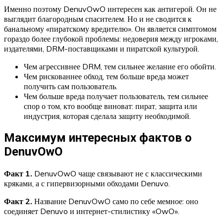
Именно поэтому DenuvOwO интересен как антигерой. Он не
выглядит благородным спасителем. Но и не сводится к
банальному «пиратскому вредителю». Он является симптомом
гораздо более глубокой проблемы: недоверия между игроками,
издателями, DRM-поставщиками и пиратской культурой.
Чем агрессивнее DRM, тем сильнее желание его обойти.
Чем рискованнее обход, тем больше вреда может
получить сам пользователь.
Чем больше вреда получает пользователь, тем сильнее
спор о том, кто вообще виноват: пират, защита или
индустрия, которая сделала защиту необходимой.
Максимум интересных фактов о
DenuvOwO
Факт 1.
DenuvOwO чаще связывают не с классическими
кряками, а с гипервизорными обходами Denuvo.
Факт 2.
Название DenuvOwO само по себе мемное: оно
соединяет Denuvo и интернет-стилистику «OwO».