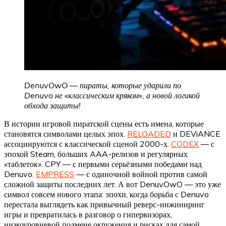
DenuvOwO — пираты, которые ударили по
Denuvo не «классическим кряком», а новой логикой
обхода защиты!
В истории игровой пиратской сцены есть имена, которые
становятся символами целых эпох.
RELOADED
и DEViANCE
ассоциируются с классической сценой 2000-х.
CODEX
— с
эпохой Steam, больших AAA-релизов и регулярных
«таблеток». CPY — с первыми серьёзными победами над
Denuvo.
EMPRESS
— с одиночной войной против самой
сложной защиты последних лет. А вот DenuvOwO — это уже
символ совсем нового этапа: эпохи, когда борьба с Denuvo
перестала выглядеть как привычный реверс-инжиниринг
игры и превратилась в разговор о гипервизорах,
низкоуровневой подмене окружения и рисках для самой