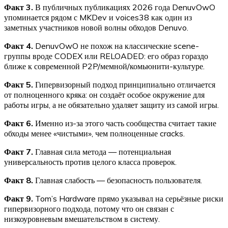
Факт 3.
В публичных публикациях 2026 года DenuvOwO
упоминается рядом с MKDev и voices38 как один из
заметных участников новой волны обходов Denuvo.
Факт 4.
DenuvOwO не похож на классические scene-
группы вроде CODEX или RELOADED: его образ гораздо
ближе к современной P2P/мемной/комьюнити-культуре.
Факт 5.
Гипервизорный подход принципиально отличается
от полноценного кряка: он создаёт особое окружение для
работы игры, а не обязательно удаляет защиту из самой игры.
Факт 6.
Именно из-за этого часть сообщества считает такие
обходы менее «чистыми», чем полноценные cracks.
Факт 7.
Главная сила метода — потенциальная
универсальность против целого класса проверок.
Факт 8.
Главная слабость — безопасность пользователя.
Факт 9.
Tom’s Hardware прямо указывал на серьёзные риски
гипервизорного подхода, потому что он связан с
низкоуровневым вмешательством в систему.