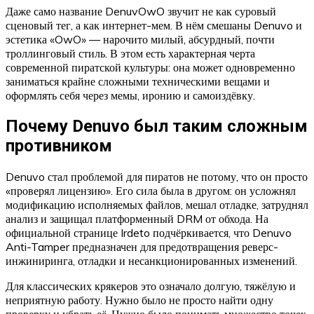
Даже само название DenuvOwO звучит не как суровый
сценовый тег, а как интернет-мем. В нём смешаны Denuvo и
эстетика «OwO» — нарочито милый, абсурдный, почти
троллинговый стиль. В этом есть характерная черта
современной пиратской культуры: она может одновременно
заниматься крайне сложными техническими вещами и
оформлять себя через мемы, иронию и самоиздёвку.
Почему Denuvo был таким сложным
противником
Denuvo стал проблемой для пиратов не потому, что он просто
«проверял лицензию». Его сила была в другом: он усложнял
модификацию исполняемых файлов, мешал отладке, затруднял
анализ и защищал платформенный DRM от обхода. На
официальной странице Irdeto подчёркивается, что Denuvo
Anti-Tamper предназначен для предотвращения реверс-
инжиниринга, отладки и несанкционированных изменений.
Для классических крякеров это означало долгую, тяжёлую и
неприятную работу. Нужно было не просто найти одну