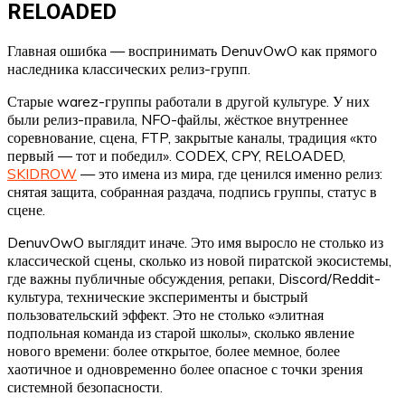
RELOADED
Главная ошибка — воспринимать DenuvOwO как прямого
наследника классических релиз-групп.
Старые warez-группы работали в другой культуре. У них
были релиз-правила, NFO-файлы, жёсткое внутреннее
соревнование, сцена, FTP, закрытые каналы, традиция «кто
первый — тот и победил». CODEX, CPY, RELOADED,
SKIDROW
— это имена из мира, где ценился именно релиз:
снятая защита, собранная раздача, подпись группы, статус в
сцене.
DenuvOwO выглядит иначе. Это имя выросло не столько из
классической сцены, сколько из новой пиратской экосистемы,
где важны публичные обсуждения, репаки, Discord/Reddit-
культура, технические эксперименты и быстрый
пользовательский эффект. Это не столько «элитная
подпольная команда из старой школы», сколько явление
нового времени: более открытое, более мемное, более
хаотичное и одновременно более опасное с точки зрения
системной безопасности.