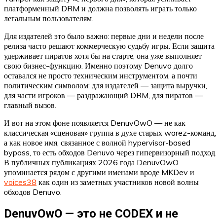
платформенный DRM и должна позволять играть только
легальным пользователям.
Для издателей это было важно: первые дни и недели после
релиза часто решают коммерческую судьбу игры. Если защита
удерживает пиратов хотя бы на старте, она уже выполняет
свою бизнес-функцию. Именно поэтому Denuvo долго
оставался не просто техническим инструментом, а почти
политическим символом: для издателей — защита выручки,
для части игроков — раздражающий DRM, для пиратов —
главный вызов.
И вот на этом фоне появляется DenuvOwO — не как
классическая «сценовая» группа в духе старых warez-команд,
а как новое имя, связанное с волной hypervisor-based
bypass, то есть обходов Denuvo через гипервизорный подход.
В публичных публикациях 2026 года DenuvOwO
упоминается рядом с другими именами вроде MKDev и
voices38
как один из заметных участников новой волны
обходов Denuvo.
DenuvOwO — это не CODEX и не