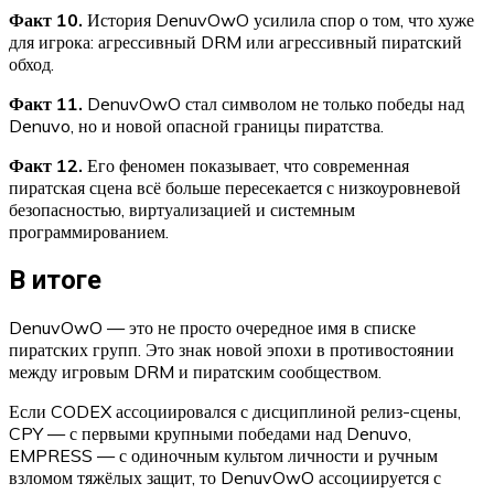
Факт 10.
История DenuvOwO усилила спор о том, что хуже
для игрока: агрессивный DRM или агрессивный пиратский
обход.
Факт 11.
DenuvOwO стал символом не только победы над
Denuvo, но и новой опасной границы пиратства.
Факт 12.
Его феномен показывает, что современная
пиратская сцена всё больше пересекается с низкоуровневой
безопасностью, виртуализацией и системным
программированием.
В итоге
DenuvOwO — это не просто очередное имя в списке
пиратских групп. Это знак новой эпохи в противостоянии
между игровым DRM и пиратским сообществом.
Если CODEX ассоциировался с дисциплиной релиз-сцены,
CPY — с первыми крупными победами над Denuvo,
EMPRESS — с одиночным культом личности и ручным
взломом тяжёлых защит, то DenuvOwO ассоциируется с