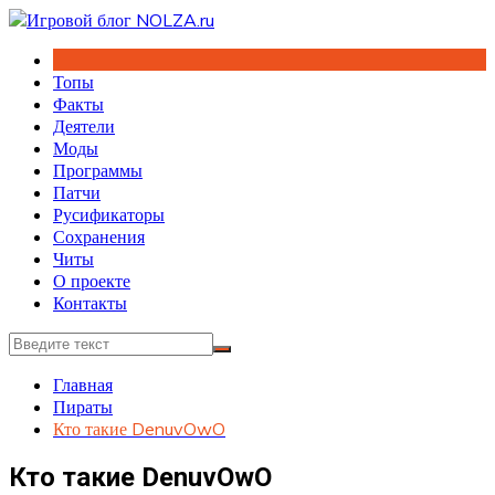
Перейти
к
содержимому
Топы
Факты
Деятели
Моды
Программы
Патчи
Русификаторы
Сохранения
Читы
О проекте
Контакты
Главная
Пираты
Кто такие DenuvOwO
Кто такие DenuvOwO