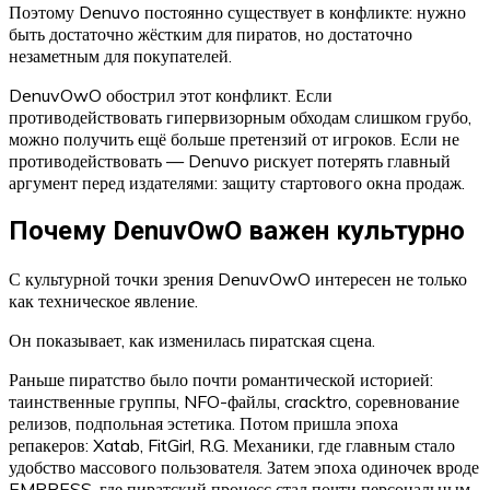
Поэтому Denuvo постоянно существует в конфликте: нужно
быть достаточно жёстким для пиратов, но достаточно
незаметным для покупателей.
DenuvOwO обострил этот конфликт. Если
противодействовать гипервизорным обходам слишком грубо,
можно получить ещё больше претензий от игроков. Если не
противодействовать — Denuvo рискует потерять главный
аргумент перед издателями: защиту стартового окна продаж.
Почему DenuvOwO важен культурно
С культурной точки зрения DenuvOwO интересен не только
как техническое явление.
Он показывает, как изменилась пиратская сцена.
Раньше пиратство было почти романтической историей:
таинственные группы, NFO-файлы, cracktro, соревнование
релизов, подпольная эстетика. Потом пришла эпоха
репакеров: Xatab, FitGirl, R.G. Механики, где главным стало
удобство массового пользователя. Затем эпоха одиночек вроде
EMPRESS, где пиратский процесс стал почти персональным