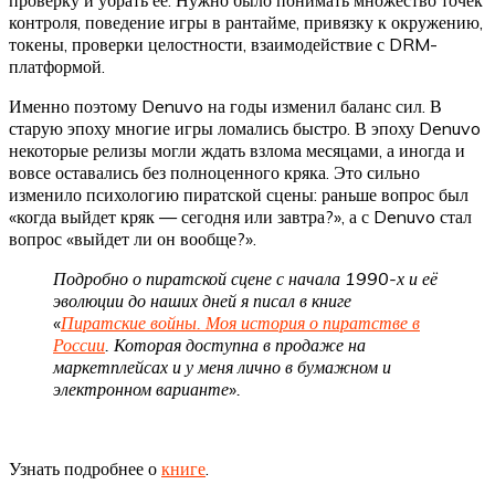
проверку и убрать её. Нужно было понимать множество точек
контроля, поведение игры в рантайме, привязку к окружению,
токены, проверки целостности, взаимодействие с DRM-
платформой.
Именно поэтому Denuvo на годы изменил баланс сил. В
старую эпоху многие игры ломались быстро. В эпоху Denuvo
некоторые релизы могли ждать взлома месяцами, а иногда и
вовсе оставались без полноценного кряка. Это сильно
изменило психологию пиратской сцены: раньше вопрос был
«когда выйдет кряк — сегодня или завтра?», а с Denuvo стал
вопрос «выйдет ли он вообще?».
Подробно о пиратской сцене с начала 1990-х и её
эволюции до наших дней я писал в книге
«
Пиратские войны. Моя история о пиратстве в
России
. Которая доступна в продаже на
маркетплейсах и у меня лично в бумажном и
электронном варианте».
Узнать подробнее о
книге
.