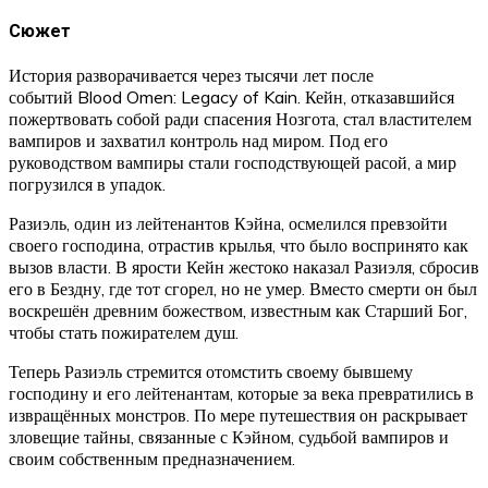
Сюжет
История разворачивается через тысячи лет после
событий Blood Omen: Legacy of Kain. Кейн, отказавшийся
пожертвовать собой ради спасения Нозгота, стал властителем
вампиров и захватил контроль над миром. Под его
руководством вампиры стали господствующей расой, а мир
погрузился в упадок.
Разиэль, один из лейтенантов Кэйна, осмелился превзойти
своего господина, отрастив крылья, что было воспринято как
вызов власти. В ярости Кейн жестоко наказал Разиэля, сбросив
его в Бездну, где тот сгорел, но не умер. Вместо смерти он был
воскрешён древним божеством, известным как Старший Бог,
чтобы стать пожирателем душ.
Теперь Разиэль стремится отомстить своему бывшему
господину и его лейтенантам, которые за века превратились в
извращённых монстров. По мере путешествия он раскрывает
зловещие тайны, связанные с Кэйном, судьбой вампиров и
своим собственным предназначением.