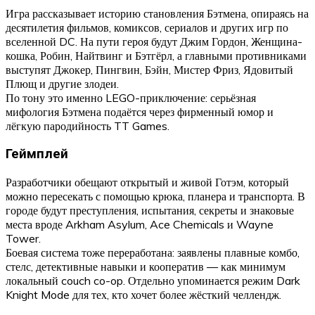
Игра рассказывает историю становления Бэтмена, опираясь на
десятилетия фильмов, комиксов, сериалов и других игр по
вселенной DC. На пути героя будут Джим Гордон, Женщина-
кошка, Робин, Найтвинг и Бэтгёрл, а главными противниками
выступят Джокер, Пингвин, Бэйн, Мистер Фриз, Ядовитый
Плющ и другие злодеи.
По тону это именно LEGO-приключение: серьёзная
мифология Бэтмена подаётся через фирменный юмор и
лёгкую пародийность TT Games.
Геймплей
Разработчики обещают открытый и живой Готэм, который
можно пересекать с помощью крюка, планера и транспорта. В
городе будут преступления, испытания, секреты и знаковые
места вроде Arkham Asylum, Ace Chemicals и Wayne
Tower.
Боевая система тоже переработана: заявлены плавные комбо,
стелс, детективные навыки и кооператив — как минимум
локальный couch co-op. Отдельно упоминается режим Dark
Knight Mode для тех, кто хочет более жёсткий челлендж.