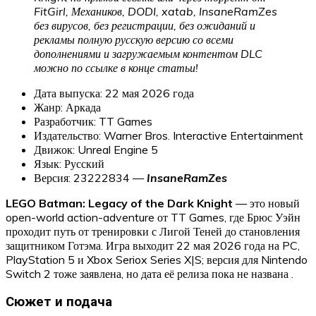
FitGirl, Механиков, DODI, xatab, InsaneRamZes
без вирусов, без регистрации, без ожиданий и
рекламы полную русскую версию со всеми
дополнениями и загружаемым контентом DLC
можно по ссылке в конце статьи!
Дата выпуска: 22 мая 2026 года
Жанр: Аркада
Разработчик: TT Games
Издательство: Warner Bros. Interactive Entertainment
Движок: Unreal Engine 5
Язык: Русский
Версия: 23222834 —
InsaneRamZes
LEGO Batman: Legacy of the Dark Knight
— это новый
open-world action-adventure от TT Games, где Брюс Уэйн
проходит путь от тренировки с Лигой Теней до становления
защитником Готэма. Игра выходит 22 мая 2026 года на PC,
PlayStation 5 и Xbox Seriox Series X|S; версия для Nintendo
Switch 2 тоже заявлена, но дата её релиза пока не названа .
Сюжет и подача