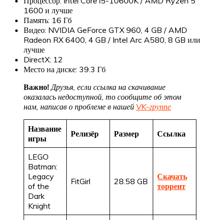
Процессор: Intel Core i5-10600K / AMD Ryzen 5
1600 и лучше
Память: 16 Гб
Видео: NVIDIA GeForce GTX 960, 4 GB / AMD
Radeon RX 6400, 4 GB / Intel Arc A580, 8 GB или
лучше
DirectX: 12
Место на диске: 39.3 Гб
Важно!
Друзья, если ссылка на скачивание
оказалась недоступной, то сообщите об этом
нам, написав о проблеме в нашей
VK-группе
Название
Релизёр
Размер
Ссылка
игры
LEGO
Batman:
Legacy
Скачать
FitGirl
28.58 GB
of the
торрент
Dark
Knight