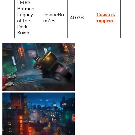
LEGO
Batman:
Legacy
InsaneRa
Скачать
40 GB
of the
mZes
торрент
Dark
Knight