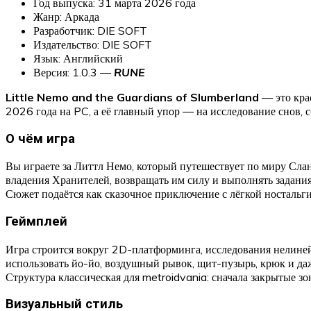
Год выпуска: 31 марта 2026 года
Жанр: Аркада
Разработчик: DIE SOFT
Издательство: DIE SOFT
Язык: Английский
Версия: 1.0.3 —
RUNE
Little Nemo and the Guardians of Slumberland
— это кра
2026 года на PC, а её главный упор — на исследование снов,
О чём игра
Вы играете за Литтл Немо, который путешествует по миру Сл
владения Хранителей, возвращать им силу и выполнять задания
Сюжет подаётся как сказочное приключение с лёгкой носталь
Геймплей
Игра строится вокруг 2D-платформинга, исследования нелиней
использовать йо-йо, воздушный рывок, щит-пузырь, крюк и даж
Структура классическая для metroidvania: сначала закрытые з
Визуальный стиль