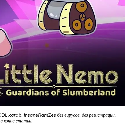
ODI, xatab, InsaneRamZes без вирусов, без регистрации,
в конце статьи!