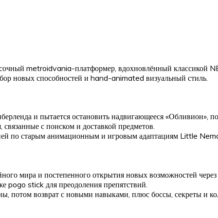
сочный metroidvania-платформер, вдохновлённый классикой NE
 сбор новых способностей и hand-animated визуальный стиль.
анберленда и пытается остановить надвигающееся «Обливион», 
, связанные с поиском и доставкой предметов.
гией по старым анимационным и игровым адаптациям Little Nem
ного мира и постепенного открытия новых возможностей через 
е pogo stick для преодоления препятствий.
оны, потом возврат с новыми навыками, плюс боссы, секреты и 