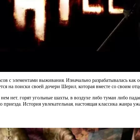
ов с элементами выживания. Изначально разрабатывалась как осн
тся на поиски своей дочери Шерил, которая вместе со своим отц
нем нет, горят угольные шахты, в воздухе либо туман либо пада
го приезда. История увлекательная, настоящая классика жанра уж