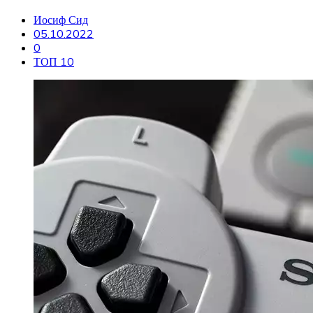
Иосиф Сид
05.10.2022
0
ТОП 10