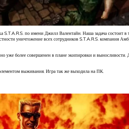
ка S.T.A.R.S. по имени Джилл Валентайн. Наша задача состоит в
астности уничтожение всех сотрудников S.T.A.R.S. компания Амб
, но уже более совершенен в плане экипировки и выносливости. Д
 элементом выживания. Игра так же выходила на ПК.