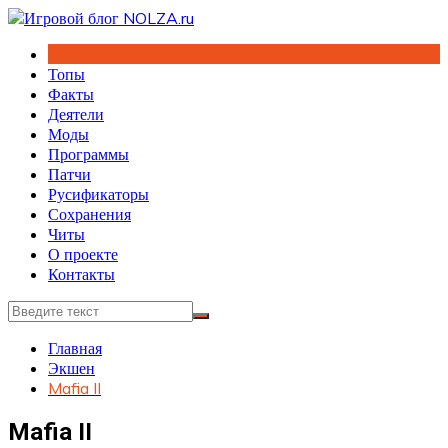
Перейти
к
содержимому
Топы
Факты
Деятели
Моды
Программы
Патчи
Русификаторы
Сохранения
Читы
О проекте
Контакты
Главная
Экшен
Mafia II
Mafia II