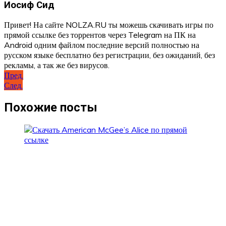
Иосиф Сид
Привет! На сайте NOLZA.RU ты можешь скачивать игры по
прямой ссылке без торрентов через Telegram на ПК на
Android одним файлом последние версий полностью на
русском языке бесплатно без регистрации, без ожиданий, без
рекламы, а так же без вирусов.
Навигация
Пред.
След.
по
записям
Похожие посты