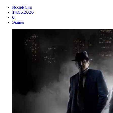
Иосиф Сид
14.05.2026
0
Экшен