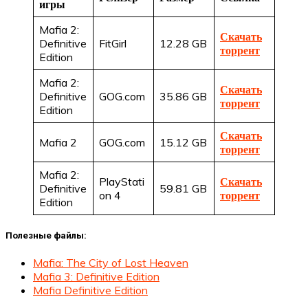
игры
Mafia 2:
Скачать
Definitive
FitGirl
12.28 GB
торрент
Edition
Mafia 2:
Скачать
Definitive
GOG.com
35.86 GB
торрент
Edition
Скачать
Mafia 2
GOG.com
15.12 GB
торрент
Mafia 2:
PlayStati
Скачать
Definitive
59.81 GB
on 4
торрент
Edition
Полезные файлы:
Mafia: The City of Lost Heaven
Mafia 3: Definitive Edition
Mafia Definitive Edition