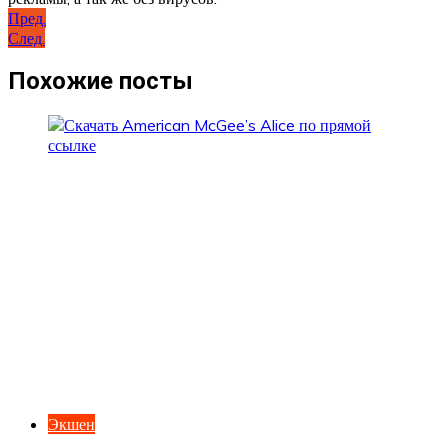
Навигация
Пред.
След.
по
записям
Похожие посты
Экшен